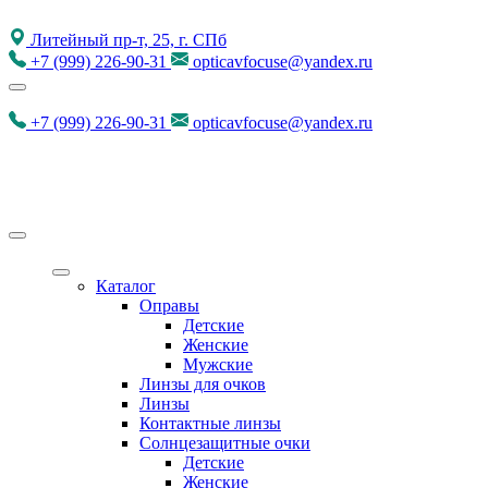
Литейный пр-т, 25, г. СПб
+7
(999)
226-90-31
opticavfocuse@yandex.ru
+7
(999)
226-90-31
opticavfocuse@yandex.ru
Каталог
Оправы
Детские
Женские
Мужские
Линзы для очков
Линзы
Контактные линзы
Солнцезащитные очки
Детские
Женские