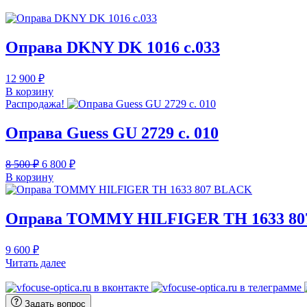
Оправа DKNY DK 1016 c.033
12 900
₽
В корзину
Распродажа!
Оправа Guess GU 2729 c. 010
Первоначальная
Текущая
8 500
₽
6 800
₽
цена
цена:
В корзину
составляла
6
8
800 ₽.
500 ₽.
Оправа TOMMY HILFIGER TH 1633 8
9 600
₽
Читать далее
Задать вопрос