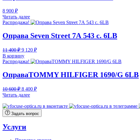
8 900
₽
Читать далее
Распродажа!
Оправа Seven Street 7А 543 с. 6LB
Первоначальная
Текущая
11 400
₽
9 120
₽
цена
цена:
В корзину
составляла
9
Распродажа!
11
120 ₽.
400 ₽.
ОправаTOMMY HILFIGER 1690/G 6LB
Первоначальная
Текущая
10 600
₽
8 400
₽
цена
цена:
Читать далее
составляла
8
10
400 ₽.
600 ₽.
Задать вопрос
Услуги