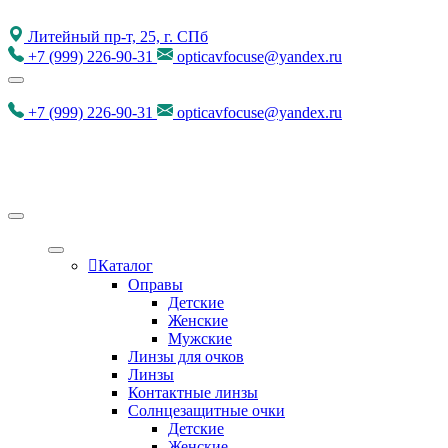
Литейный пр-т, 25, г. СПб
+7
(999)
226-90-31
opticavfocuse@yandex.ru
+7
(999)
226-90-31
opticavfocuse@yandex.ru
Каталог
Оправы
Детские
Женские
Мужские
Линзы для очков
Линзы
Контактные линзы
Солнцезащитные очки
Детские
Женские