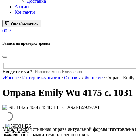
Доставка
Акции
Контакты
Онлайн-запись
0
0
₽
Запись на проверку зрения
Введите имя *
vFocuse
/
Интернет-магазин
/
Оправы
/
Женские
/ Оправа Emily 
Оправа Emily Wu 4175 c. 1031
Металическая стильная оправа актуальной формы изготовлена 
нижняя часть рамки темно-зеленого цвета