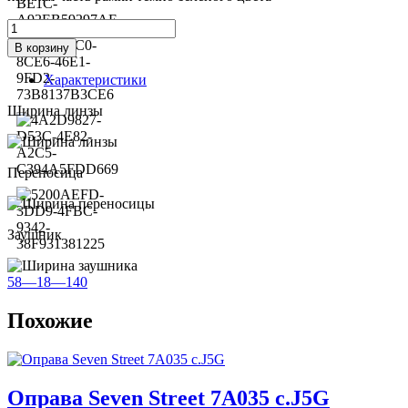
Количество
товара
В корзину
Оправа
Emily
Характеристики
Wu
4175
Ширина линзы
c.
1031
Переносица
Заушник
58—18—140
Похожие
Оправа Seven Street 7А035 c.J5G