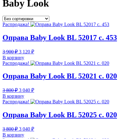
Baby Look
Распродажа!
Оправа Baby Look BL 52017 c. 453
Первоначальная
Текущая
3 900
₽
3 120
₽
цена
цена:
В корзину
составляла
3
Распродажа!
3
120 ₽.
900 ₽.
Оправа Baby Look BL 52021 с. 020
Первоначальная
Текущая
3 800
₽
3 040
₽
цена
цена:
В корзину
составляла
3
Распродажа!
3
040 ₽.
800 ₽.
Оправа Baby Look BL 52025 с. 020
Первоначальная
Текущая
3 800
₽
3 040
₽
цена
цена:
В корзину
составляла
3