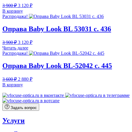
Первоначальная
Текущая
3 900
₽
3 120
₽
цена
цена:
В корзину
составляла
3
Распродажа!
3
120 ₽.
900 ₽.
Оправа Baby Look BL 53031 с. 436
Первоначальная
Текущая
3 900
₽
3 120
₽
цена
цена:
Читать далее
составляла
3
Распродажа!
3
120 ₽.
900 ₽.
Оправа Baby Look BL-52042 c. 445
Первоначальная
Текущая
3 600
₽
2 880
₽
цена
цена:
В корзину
составляла
2
3
880 ₽.
600 ₽.
Задать вопрос
Услуги