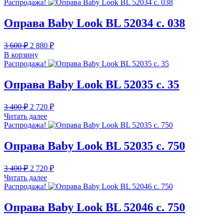
Распродажа!
3
040 ₽.
800 ₽.
Оправа Baby Look BL 52034 c. 038
Первоначальная
Текущая
3 600
₽
2 880
₽
цена
цена:
В корзину
составляла
2
Распродажа!
3
880 ₽.
600 ₽.
Оправа Baby Look BL 52035 c. 35
Первоначальная
Текущая
3 400
₽
2 720
₽
цена
цена:
Читать далее
составляла
2
Распродажа!
3
720 ₽.
400 ₽.
Оправа Baby Look BL 52035 c. 750
Первоначальная
Текущая
3 400
₽
2 720
₽
цена
цена:
Читать далее
составляла
2
Распродажа!
3
720 ₽.
400 ₽.
Оправа Baby Look BL 52046 c. 750