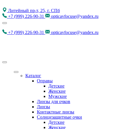
Литейный пр-т, 25, г. СПб
+7
(999)
226-90-31
opticavfocuse@yandex.ru
+7
(999)
226-90-31
opticavfocuse@yandex.ru
Каталог
Оправы
Детские
Женские
Мужские
Линзы для очков
Линзы
Контактные линзы
Солнцезащитные очки
Детские
Женские