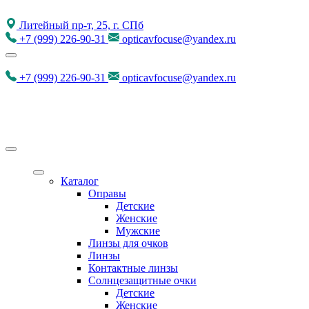
Литейный пр-т, 25, г. СПб
+7
(999)
226-90-31
opticavfocuse@yandex.ru
+7
(999)
226-90-31
opticavfocuse@yandex.ru
Каталог
Оправы
Детские
Женские
Мужские
Линзы для очков
Линзы
Контактные линзы
Солнцезащитные очки
Детские
Женские