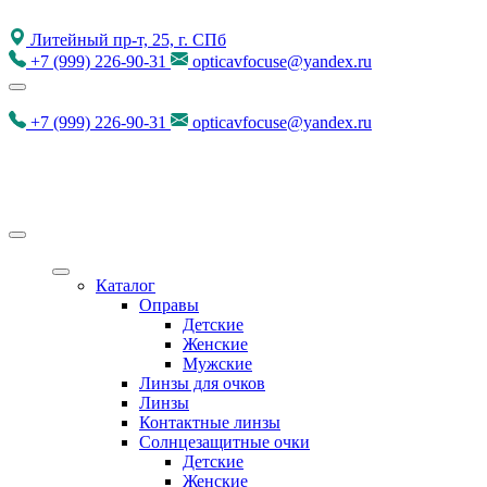
Литейный пр-т, 25, г. СПб
+7
(999)
226-90-31
opticavfocuse@yandex.ru
+7
(999)
226-90-31
opticavfocuse@yandex.ru
Каталог
Оправы
Детские
Женские
Мужские
Линзы для очков
Линзы
Контактные линзы
Солнцезащитные очки
Детские
Женские