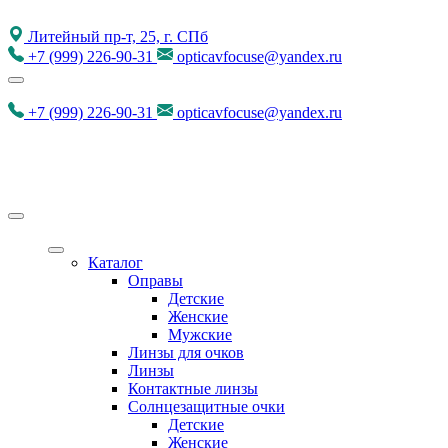
Литейный пр-т, 25, г. СПб
+7
(999)
226-90-31
opticavfocuse@yandex.ru
+7
(999)
226-90-31
opticavfocuse@yandex.ru
Каталог
Оправы
Детские
Женские
Мужские
Линзы для очков
Линзы
Контактные линзы
Солнцезащитные очки
Детские
Женские