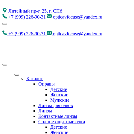
Литейный пр-т, 25, г. СПб
+7
(999)
226-90-31
opticavfocuse@yandex.ru
+7
(999)
226-90-31
opticavfocuse@yandex.ru
Каталог
Оправы
Детские
Женские
Мужские
Линзы для очков
Линзы
Контактные линзы
Солнцезащитные очки
Детские
Женские