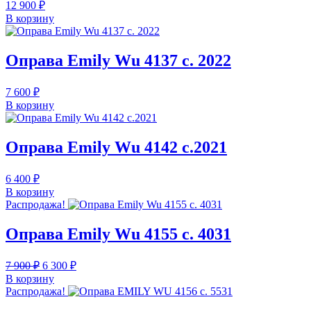
12 900
₽
В корзину
Оправа Emily Wu 4137 c. 2022
7 600
₽
В корзину
Оправа Emily Wu 4142 c.2021
6 400
₽
В корзину
Распродажа!
Оправа Emily Wu 4155 c. 4031
Первоначальная
Текущая
7 900
₽
6 300
₽
цена
цена:
В корзину
составляла
6
Распродажа!
7
300 ₽.