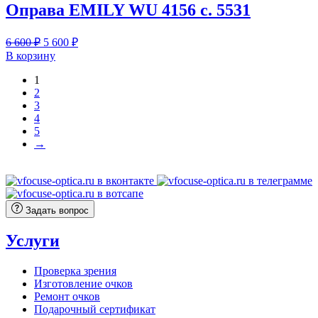
900 ₽.
Оправа EMILY WU 4156 с. 5531
Первоначальная
Текущая
6 600
₽
5 600
₽
цена
цена:
В корзину
составляла
5
6
1
600 ₽.
2
600 ₽.
3
4
5
→
Задать вопрос
Услуги
Проверка зрения
Изготовление очков
Ремонт очков
Подарочный сертификат