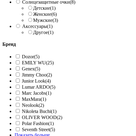
Солнцезащитные очки
(8)
Детские
(1)
Женские
(6)
Мужские
(3)
Аксессуары
(1)
Другое
(1)
Бренд
Dozor
(5)
EMILY WU
(25)
Genex
(5)
Jimmy Choo
(2)
Junior Look
(4)
Lumar ARDO
(5)
Marc Jacobs
(1)
MaxMara
(1)
Neolook
(2)
Nikoleta Buchi
(1)
OLIVER WOOD
(2)
Polar Fashion
(1)
Seventh Street
(5)
Показать больше