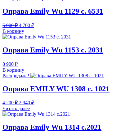
5
720 ₽.
900 ₽.
Оправа Emily Wu 1129 c. 6531
Первоначальная
Текущая
5 900
₽
4 700
₽
цена
цена:
В корзину
составляла
4
5
700 ₽.
900 ₽.
Оправа Emily Wu 1153 c. 2031
8 900
₽
В корзину
Распродажа!
Оправа EMILY WU 1308 с. 1021
Первоначальная
Текущая
4 200
₽
2 940
₽
цена
цена:
Читать далее
составляла
2
4
940 ₽.
200 ₽.
Оправа Emily Wu 1314 с.2021