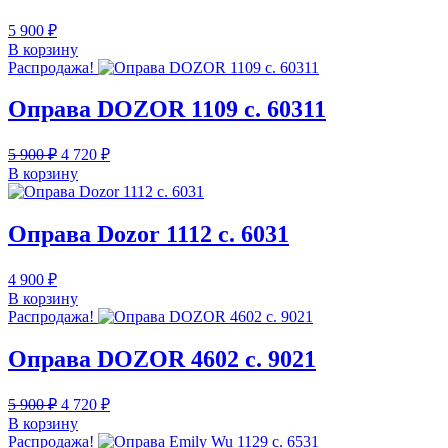
5 900
₽
В корзину
Распродажа!
Оправа DOZOR 1109 c. 60311
Первоначальная
Текущая
5 900
₽
4 720
₽
цена
цена:
В корзину
составляла
4
5
720 ₽.
900 ₽.
Оправа Dozor 1112 c. 6031
4 900
₽
В корзину
Распродажа!
Оправа DOZOR 4602 c. 9021
Первоначальная
Текущая
5 900
₽
4 720
₽
цена
цена:
В корзину
составляла
4
Распродажа!