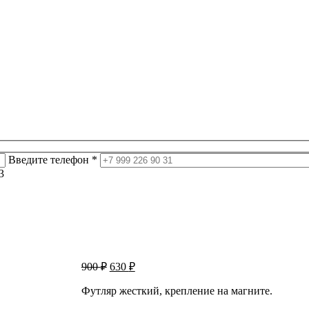
Введите телефон *
3
Первоначальная
Текущая
900
₽
630
₽
цена
цена:
составляла
Футляр жесткий, крепление на магните.
630 ₽.
900 ₽.