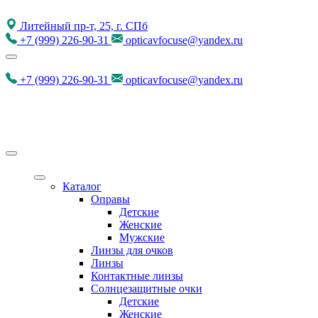
Литейный пр-т, 25, г. СПб
+7
(999)
226-90-31
opticavfocuse@yandex.ru
+7
(999)
226-90-31
opticavfocuse@yandex.ru
Каталог
Оправы
Детские
Женские
Мужские
Линзы для очков
Линзы
Контактные линзы
Солнцезащитные очки
Детские
Женские