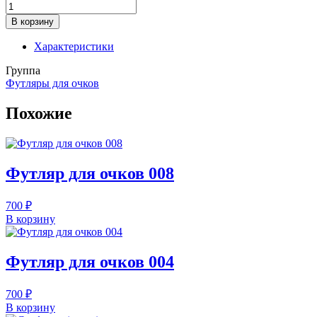
Количество
товара
В корзину
Футляр
для
Характеристики
очков
033
Группа
Футляры для очков
Похожие
Футляр для очков 008
700
₽
В корзину
Футляр для очков 004
700
₽
В корзину