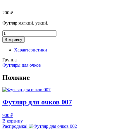
200
₽
Футляр мягкий, узкий.
Количество
товара
В корзину
Футляр
для
Характеристики
очков
038
Группа
Футляры для очков
Похожие
Футляр для очков 007
900
₽
В корзину
Распродажа!