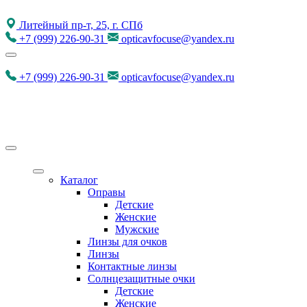
Литейный пр-т, 25, г. СПб
+7
(999)
226-90-31
opticavfocuse@yandex.ru
+7
(999)
226-90-31
opticavfocuse@yandex.ru
Каталог
Оправы
Детские
Женские
Мужские
Линзы для очков
Линзы
Контактные линзы
Солнцезащитные очки
Детские
Женские