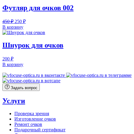
Футляр для очков 002
Первоначальная
Текущая
450
₽
250
₽
цена
цена:
В корзину
составляла
250 ₽.
450 ₽.
Шнурок для очков
200
₽
В корзину
Задать вопрос
Услуги
Проверка зрения
Изготовление очков
Ремонт очков
Подарочный сертификат