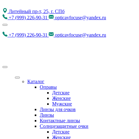
Литейный пр-т, 25, г. СПб
+7
(999)
226-90-31
opticavfocuse@yandex.ru
+7
(999)
226-90-31
opticavfocuse@yandex.ru
Каталог
Оправы
Детские
Женские
Мужские
Линзы для очков
Линзы
Контактные линзы
Солнцезащитные очки
Детские
Женские