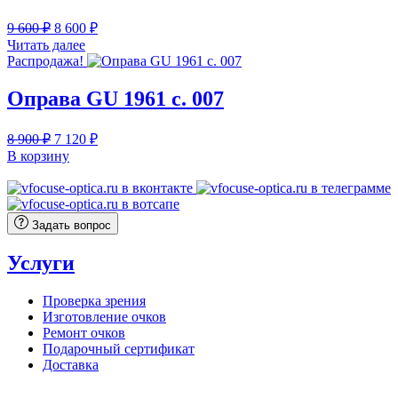
Первоначальная
Текущая
9 600
₽
8 600
₽
цена
цена:
Читать далее
составляла
8
Распродажа!
9
600 ₽.
600 ₽.
Оправа GU 1961 с. 007
Первоначальная
Текущая
8 900
₽
7 120
₽
цена
цена:
В корзину
составляла
7
8
120 ₽.
900 ₽.
Задать вопрос
Услуги
Проверка зрения
Изготовление очков
Ремонт очков
Подарочный сертификат
Доставка