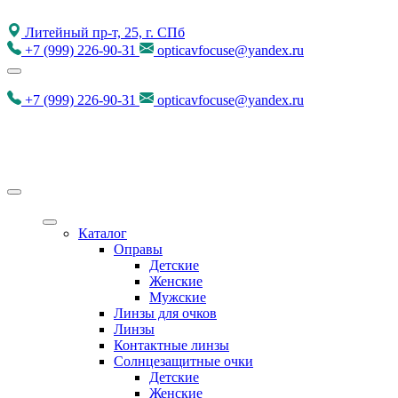
Литейный пр-т, 25, г. СПб
+7
(999)
226-90-31
opticavfocuse@yandex.ru
+7
(999)
226-90-31
opticavfocuse@yandex.ru
Каталог
Оправы
Детские
Женские
Мужские
Линзы для очков
Линзы
Контактные линзы
Солнцезащитные очки
Детские
Женские