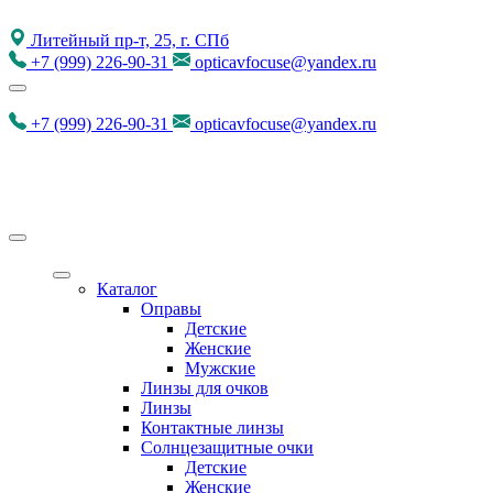
Литейный пр-т, 25, г. СПб
+7
(999)
226-90-31
opticavfocuse@yandex.ru
+7
(999)
226-90-31
opticavfocuse@yandex.ru
Каталог
Оправы
Детские
Женские
Мужские
Линзы для очков
Линзы
Контактные линзы
Солнцезащитные очки
Детские
Женские