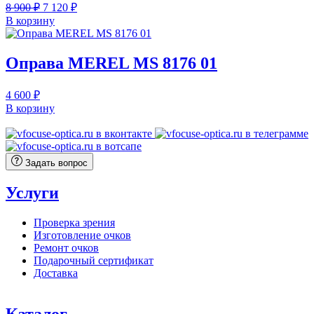
Первоначальная
Текущая
8 900
₽
7 120
₽
цена
цена:
В корзину
составляла
7
8
120 ₽.
900 ₽.
Оправа MEREL MS 8176 01
4 600
₽
В корзину
Задать вопрос
Услуги
Проверка зрения
Изготовление очков
Ремонт очков
Подарочный сертификат
Доставка