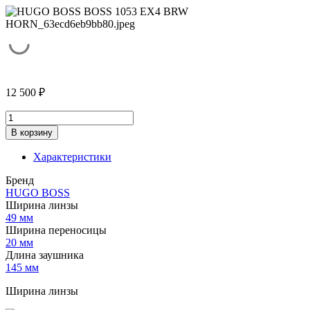
12 500
₽
Количество
товара
В корзину
HUGO
BOSS
Характеристики
1053
EX4
Бренд
BRW
HUGO BOSS
HORN
Ширина линзы
49 мм
Ширина переносицы
20 мм
Длина заушника
145 мм
Ширина линзы