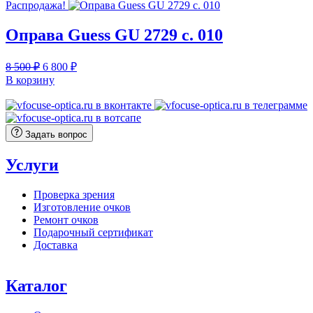
Распродажа!
Оправа Guess GU 2729 c. 010
Первоначальная
Текущая
8 500
₽
6 800
₽
цена
цена:
В корзину
составляла
6
8
800 ₽.
500 ₽.
Задать вопрос
Услуги
Проверка зрения
Изготовление очков
Ремонт очков
Подарочный сертификат
Доставка
Каталог