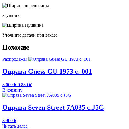
Заушник
Уточните детали при заказе.
Похожие
Распродажа!
Оправа Guess GU 1973 с. 001
Первоначальная
Текущая
8 600
₽
6 880
₽
цена
цена:
В корзину
составляла
6
8
880 ₽.
600 ₽.
Оправа Seven Street 7А035 c.J5G
8 900
₽
Читать далее