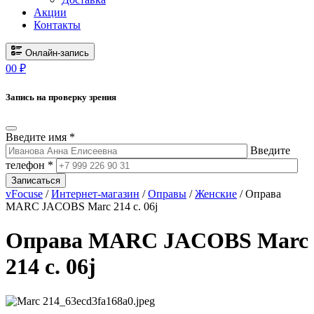
Акции
Контакты
Онлайн-запись
0
0
₽
Запись на проверку зрения
Введите имя *
Введите
телефон *
Записаться
vFocuse
/
Интернет-магазин
/
Оправы
/
Женские
/ Оправа
MARC JACOBS Marc 214 c. 06j
Оправа MARC JACOBS Marc
214 c. 06j