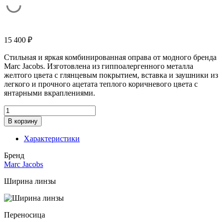
15 400
₽
Стильная и яркая комбинированная оправа от модного бренда
Marc Jacobs. Изготовлена из гиппоалергенного металла
желтого цвета с глянцевым покрытием, вставка и заушники из
легкого и прочного ацетата теплого коричневого цвета с
янтарными вкраплениями.
Количество
товара
В корзину
Оправа
MARC
Характеристики
JACOBS
Marc
Бренд
214
Marc Jacobs
c.
06j
Ширина линзы
Переносица