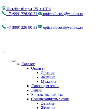
Литейный пр-т, 25, г. СПб
+7
(999)
226-90-31
opticavfocuse@yandex.ru
+7
(999)
226-90-31
opticavfocuse@yandex.ru
Каталог
Оправы
Детские
Женские
Мужские
Линзы для очков
Линзы
Контактные линзы
Солнцезащитные очки
Детские
Женские