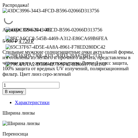
Распродажа!
Артикул:
GS-629 c. 002
Первоначальная
Текущая
5 900
₽
4 720
₽
цена
цена:
составляла
4
Стильные мужские солнцезащитные очки актуальной формы,
5
изготовлены из легкого и прочного ацетата, представлены в
720 ₽.
черном цвете с матовым покрытием. Линза 3 класс защита,
900 ₽.
100% защита от вредных UV излучений, поляризационный
фильтр. Цвет линз серо-зеленый
Количество
товара
В корзину
Очки
солнцезащитные
Характеристики
Genex
GS-
Ширина линзы
629c.
002
Переносица