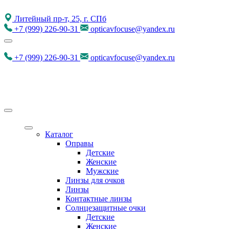
Литейный пр-т, 25, г. СПб
+7
(999)
226-90-31
opticavfocuse@yandex.ru
+7
(999)
226-90-31
opticavfocuse@yandex.ru
Каталог
Оправы
Детские
Женские
Мужские
Линзы для очков
Линзы
Контактные линзы
Солнцезащитные очки
Детские
Женские