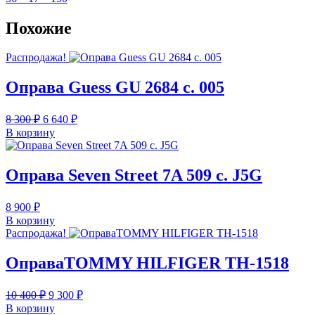
Похожие
Распродажа!
Оправа Guess GU 2684 c. 005
Первоначальная
Текущая
8 300
₽
6 640
₽
цена
цена:
В корзину
составляла
6
8
640 ₽.
300 ₽.
Оправа Seven Street 7A 509 c. J5G
8 900
₽
В корзину
Распродажа!
ОправаTOMMY HILFIGER TH-1518
Первоначальная
Текущая
10 400
₽
9 300
₽
цена
цена:
В корзину