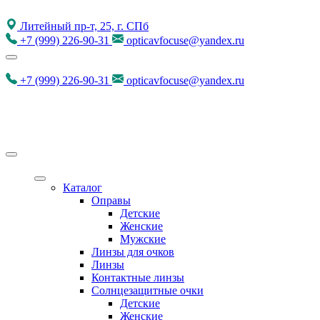
Литейный пр-т, 25, г. СПб
+7
(999)
226-90-31
opticavfocuse@yandex.ru
+7
(999)
226-90-31
opticavfocuse@yandex.ru
Каталог
Оправы
Детские
Женские
Мужские
Линзы для очков
Линзы
Контактные линзы
Солнцезащитные очки
Детские
Женские