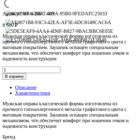
Артикул:
ЕF-4366 c. 003
8 600
₽
Мужская оправа классической формы изготовлена из
прочного гипоаллергенного металла графитового цвета с
матовым покрытием. Заушник оснащен специальным
механизмом, что обеспечит комфорт при ношении очков и
надежность конструкции
Количество
товара
В корзину
Оправа
Elfspirit
Описание
EF-
Характеристики
4366
с.
Мужская оправа классической формы изготовлена из
003
прочного гипоаллергенного металла графитового цвета с
матовым покрытием. Заушник оснащен специальным
механизмом, что обеспечит комфорт при ношении очков и
надежность конструкции
Бренд