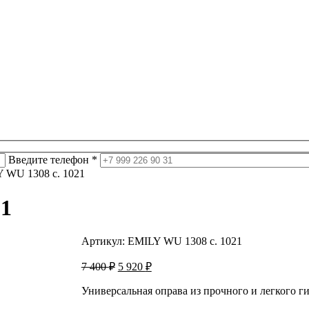
Введите телефон *
 WU 1308 c. 1021
21
Артикул:
EMILY WU 1308 c. 1021
Первоначальная
Текущая
7 400
₽
5 920
₽
цена
цена:
составляла
5
Универсальная оправа из прочного и легкого 
7
920 ₽.