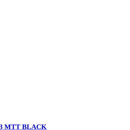
400 ₽.
03 MTT BLACK