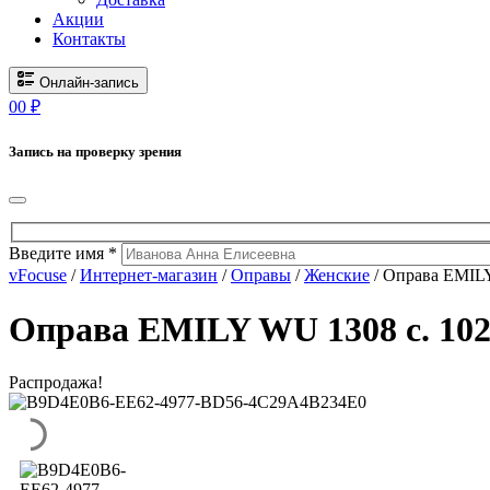
Акции
Контакты
Онлайн-запись
0
0
₽
Запись на проверку зрения
Введите имя *
vFocuse
/
Интернет-магазин
/
Оправы
/
Женские
/ Оправа EMILY
Оправа EMILY WU 1308 c. 10
Распродажа!