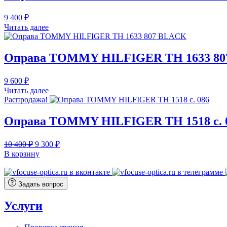
9 400
₽
Читать далее
Оправа TOMMY HILFIGER TH 1633 8
9 600
₽
Читать далее
Распродажа!
Оправа TOMMY HILFIGER TH 1518 c. 
Первоначальная
Текущая
10 400
₽
9 300
₽
цена
цена:
В корзину
составляла
9
10
300 ₽.
400 ₽.
Задать вопрос
Услуги