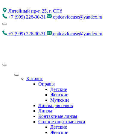
Литейный пр-т, 25, г. СПб
+7
(999)
226-90-31
opticavfocuse@yandex.ru
+7
(999)
226-90-31
opticavfocuse@yandex.ru
Каталог
Оправы
Детские
Женские
Мужские
Линзы для очков
Линзы
Контактные линзы
Солнцезащитные очки
Детские
Женские