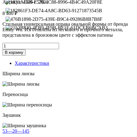
Артикул:
4146 c. 2021
8 400
₽
Стильная универсальная оправа овальной формы от бренда
Emily Wu. Изготовлена из легкового и прочного металла,
представлена в бронзовом цвете с эффектом патины
Количество
товара
В корзину
Оправа
Emily
Характеристики
Wu
4146
Ширина линзы
c.
2021
Переносица
Заушник
53—20—145