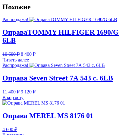
Похожие
Распродажа!
ОправаTOMMY HILFIGER 1690/G
6LB
Первоначальная
Текущая
10 600
₽
8 400
₽
цена
цена:
Читать далее
составляла
8
Распродажа!
10
400 ₽.
600 ₽.
Оправа Seven Street 7А 543 с. 6LB
Первоначальная
Текущая
11 400
₽
9 120
₽
цена
цена:
В корзину
составляла
9
11
120 ₽.
400 ₽.
Оправа MEREL MS 8176 01
4 600
₽