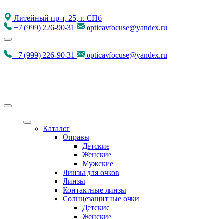
Литейный пр-т, 25, г. СПб
+7
(999)
226-90-31
opticavfocuse@yandex.ru
+7
(999)
226-90-31
opticavfocuse@yandex.ru
Каталог
Оправы
Детские
Женские
Мужские
Линзы для очков
Линзы
Контактные линзы
Солнцезащитные очки
Детские
Женские