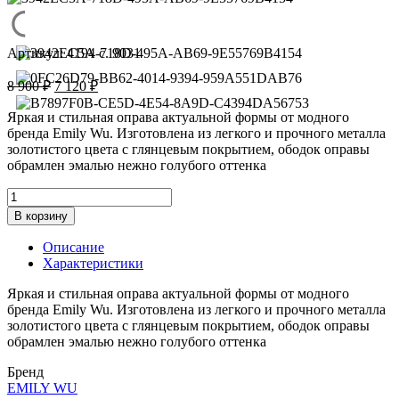
Артикул:
4194 с. 9031
Первоначальная
Текущая
8 900
₽
7 120
₽
цена
цена:
составляла
7
Яркая и стильная оправа актуальной формы от модного
8
бренда Emily Wu. Изготовлена из легкого и прочного металла
120 ₽.
золотистого цвета с глянцевым покрытием, ободок оправы
900 ₽.
обрамлен эмалью нежно голубого оттенка
Количество
товара
В корзину
Оправа
Emily
Описание
Wu
Характеристики
4194
c.
Яркая и стильная оправа актуальной формы от модного
9031
бренда Emily Wu. Изготовлена из легкого и прочного металла
золотистого цвета с глянцевым покрытием, ободок оправы
обрамлен эмалью нежно голубого оттенка
Бренд
EMILY WU