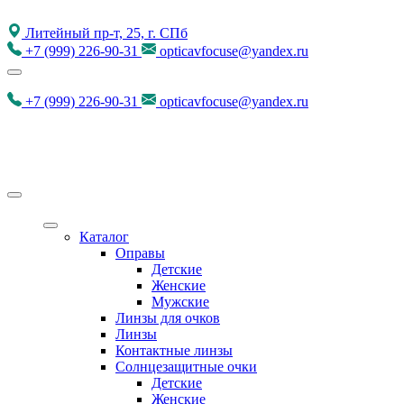
Литейный пр-т, 25, г. СПб
+7
(999)
226-90-31
opticavfocuse@yandex.ru
+7
(999)
226-90-31
opticavfocuse@yandex.ru
Каталог
Оправы
Детские
Женские
Мужские
Линзы для очков
Линзы
Контактные линзы
Солнцезащитные очки
Детские
Женские