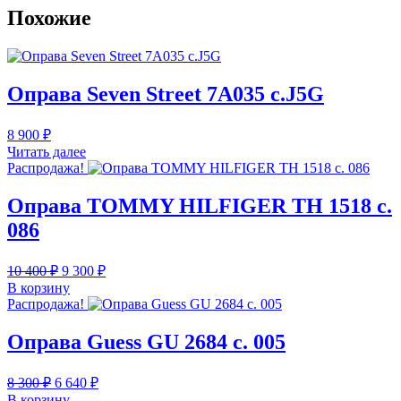
Похожие
Оправа Seven Street 7А035 c.J5G
8 900
₽
Читать далее
Распродажа!
Оправа TOMMY HILFIGER TH 1518 c.
086
Первоначальная
Текущая
10 400
₽
9 300
₽
цена
цена:
В корзину
составляла
9
Распродажа!
10
300 ₽.
400 ₽.
Оправа Guess GU 2684 c. 005
Первоначальная
Текущая
8 300
₽
6 640
₽
цена
цена:
В корзину