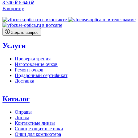
Первоначальная
Текущая
8 300
₽
6 640
₽
цена
цена:
В корзину
составляла
6
8
640 ₽.
300 ₽.
Задать вопрос
Услуги
Проверка зрения
Изготовление очков
Ремонт очков
Подарочный сертификат
Доставка
Каталог
Оправы
Линзы
Контактные линзы
Солнцезащитные очки
Очки для компьютера