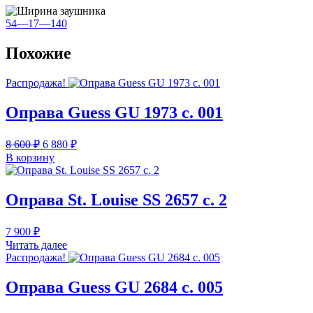
54—17—140
Похожие
Распродажа!
Оправа Guess GU 1973 с. 001
Первоначальная
Текущая
8 600
₽
6 880
₽
цена
цена:
В корзину
составляла
6
8
880 ₽.
600 ₽.
Оправа St. Louise SS 2657 с. 2
7 900
₽
Читать далее
Распродажа!
Оправа Guess GU 2684 c. 005