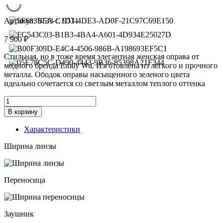
Артикул:
5133 с. 9531
7 900
₽
Стильная, но в тоже время элегантная женская оправа от
модного бренда Emily Wu. Изготовлена из легкого и прочного
металла. Ободок оправы насыщенного зеленого цвета
идеально сочетается со светлым металлом теплого оттенка
Количество
товара
В корзину
Оправа
Emily
Характеристики
Wu
5133
Ширина линзы
с.9531
Переносица
Заушник