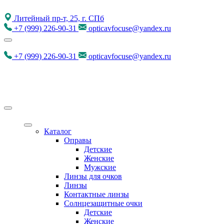
Литейный пр-т, 25, г. СПб
+7
(999)
226-90-31
opticavfocuse@yandex.ru
+7
(999)
226-90-31
opticavfocuse@yandex.ru
Каталог
Оправы
Детские
Женские
Мужские
Линзы для очков
Линзы
Контактные линзы
Солнцезащитные очки
Детские
Женские