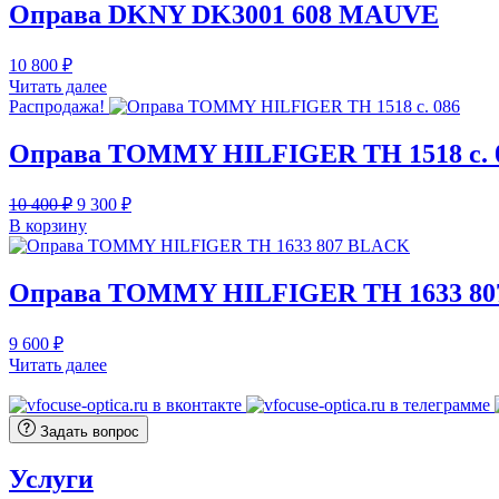
Оправа DKNY DK3001 608 MAUVE
10 800
₽
Читать далее
Распродажа!
Оправа TOMMY HILFIGER TH 1518 c. 
Первоначальная
Текущая
10 400
₽
9 300
₽
цена
цена:
В корзину
составляла
9
10
300 ₽.
400 ₽.
Оправа TOMMY HILFIGER TH 1633 8
9 600
₽
Читать далее
Задать вопрос
Услуги