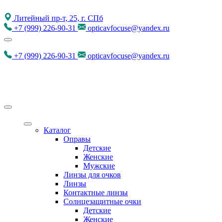
Литейный пр-т, 25, г. СПб
+7
(999)
226-90-31
opticavfocuse@yandex.ru
+7
(999)
226-90-31
opticavfocuse@yandex.ru
Каталог
Оправы
Детские
Женские
Мужские
Линзы для очков
Линзы
Контактные линзы
Солнцезащитные очки
Детские
Женские