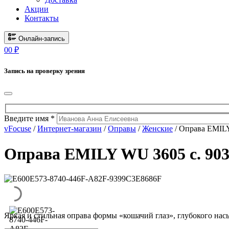
Акции
Контакты
Онлайн-запись
0
0
₽
Запись на проверку зрения
Введите имя *
vFocuse
/
Интернет-магазин
/
Оправы
/
Женские
/ Оправа EMILY
Оправа EMILY WU 3605 с. 90
Яркая и стильная оправа формы «кошачий глаз», глубокого нас