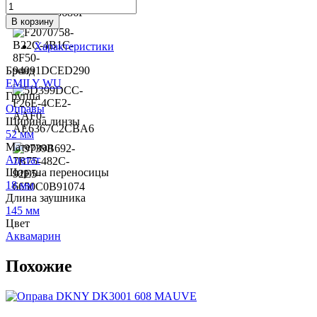
Количество
товара
В корзину
Оправа
EMILY
Характеристики
WU
3605
Бренд
с.
EMILY WU
9031
Группа
Оправы
Ширина линзы
52 мм
Материал
Ацетат
Ширина переносицы
18 мм
Длина заушника
145 мм
Цвет
Аквамарин
Похожие