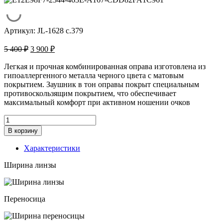
Артикул:
JL-1628 c.379
Первоначальная
Текущая
5 400
₽
3 900
₽
цена
цена:
составляла
3
Легкая и прочная комбинированная оправа изготовлена из
5
гипоаллергенного металла черного цвета с матовым
900 ₽.
покрытием. Заушник в тон оправы покрыт специальным
400 ₽.
противоскользящим покрытием, что обеспечивает
максимальный комфорт при активном ношении очков
Количество
товара
В корзину
Оправа
Junior
Характеристики
Look
JL-
Ширина линзы
1628
c.
379
Переносица