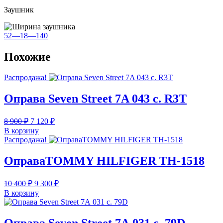
Заушник
52—18—140
Похожие
Распродажа!
Оправа Seven Street 7A 043 с. R3T
Первоначальная
Текущая
8 900
₽
7 120
₽
цена
цена:
В корзину
составляла
7
Распродажа!
8
120 ₽.
900 ₽.
ОправаTOMMY HILFIGER TH-1518
Первоначальная
Текущая
10 400
₽
9 300
₽
цена
цена:
В корзину
составляла
9
10
300 ₽.
400 ₽.