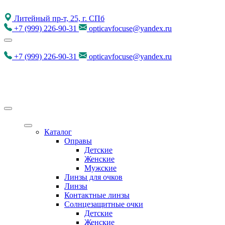
Литейный пр-т, 25, г. СПб
+7
(999)
226-90-31
opticavfocuse@yandex.ru
+7
(999)
226-90-31
opticavfocuse@yandex.ru
Каталог
Оправы
Детские
Женские
Мужские
Линзы для очков
Линзы
Контактные линзы
Солнцезащитные очки
Детские
Женские