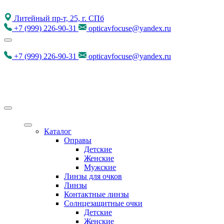
Литейный пр-т, 25, г. СПб
+7
(999)
226-90-31
opticavfocuse@yandex.ru
+7
(999)
226-90-31
opticavfocuse@yandex.ru
Каталог
Оправы
Детские
Женские
Мужские
Линзы для очков
Линзы
Контактные линзы
Солнцезащитные очки
Детские
Женские