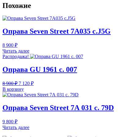
Похожие
Оправа Seven Street 7А035 c.J5G
8 900
₽
Читать далее
Распродажа!
Оправа GU 1961 с. 007
Первоначальная
Текущая
8 900
₽
7 120
₽
цена
цена:
В корзину
составляла
7
8
120 ₽.
900 ₽.
Оправа Seven Street 7А 031 c. 79D
9 800
₽
Читать далее