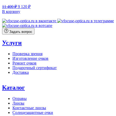
Первоначальная
Текущая
11 400
₽
9 120
₽
цена
цена:
В корзину
составляла
9
11
120 ₽.
400 ₽.
Задать вопрос
Услуги
Проверка зрения
Изготовление очков
Ремонт очков
Подарочный сертификат
Доставка
Каталог
Оправы
Линзы
Контактные линзы
Солнцезащитные очки