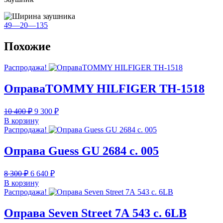
49—20—135
Похожие
Распродажа!
ОправаTOMMY HILFIGER TH-1518
Первоначальная
Текущая
10 400
₽
9 300
₽
цена
цена:
В корзину
составляла
9
Распродажа!
10
300 ₽.
400 ₽.
Оправа Guess GU 2684 c. 005
Первоначальная
Текущая
8 300
₽
6 640
₽
цена
цена:
В корзину
составляла
6
Распродажа!
8
640 ₽.
300 ₽.
Оправа Seven Street 7А 543 с. 6LB