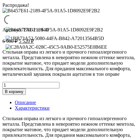
Распродажа!
Артикул:
77031 с. 610
Первоначальная
Текущая
6 900
₽
5 520
₽
цена
цена:
составляла
5
Стильная оправа из легкого и прочного гипоаллергенного
6
металла. Представлена в невероятно нежном оттенке ментола,
520 ₽.
покрытие матовое, что придает модели дополнительную
900 ₽.
привлекательность. Для придания максимального комфорта,
металический заушник покрыли ацетатом в тон оправе
Количество
товара
В корзину
Оправа
Lumar
Описание
ARDO
Характеристики
77031
c.
Стильная оправа из легкого и прочного гипоаллергенного
610
металла. Представлена в невероятно нежном оттенке ментола,
покрытие матовое, что придает модели дополнительную
привлекательность. Для придания максимального комфорта,