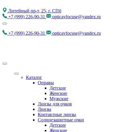
Литейный пр-т, 25, г. СПб
+7
(999)
226-90-31
opticavfocuse@yandex.ru
+7
(999)
226-90-31
opticavfocuse@yandex.ru
Каталог
Оправы
Детские
Женские
Мужские
Линзы для очков
Линзы
Контактные линзы
Солнцезащитные очки
Детские
Женские