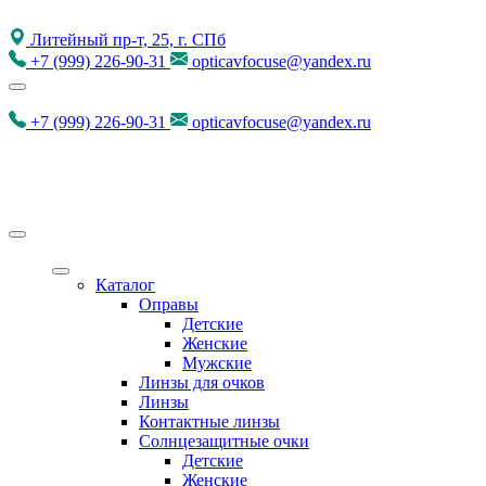
Литейный пр-т, 25, г. СПб
+7
(999)
226-90-31
opticavfocuse@yandex.ru
+7
(999)
226-90-31
opticavfocuse@yandex.ru
Каталог
Оправы
Детские
Женские
Мужские
Линзы для очков
Линзы
Контактные линзы
Солнцезащитные очки
Детские
Женские