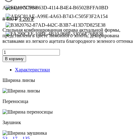
Артикул:
N7968
Первоначальная
Текущая
8 400
₽
4 200
₽
цена
цена:
составляла
4
Стильная комбинированная оправа актуальной формы,
8
представлена в цвете лимонного золота, декорирована
200 ₽.
вставками из легкого ацетата благородного зеленого оттенка
400 ₽.
Количество
товара
В корзину
Оправа
Neolook
Характеристики
N7968
c.
Ширина линзы
27
Переносица
Заушник
53—17—135