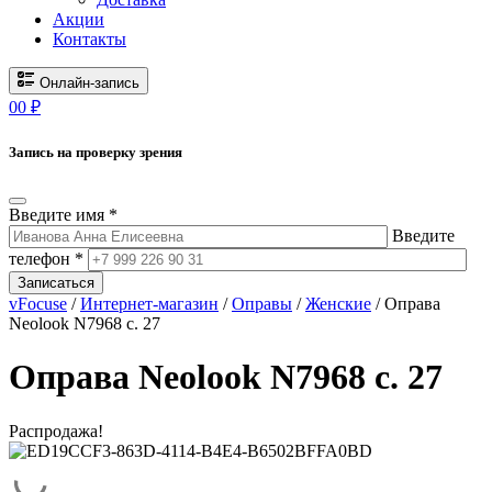
Акции
Контакты
Онлайн-запись
0
0
₽
Запись на проверку зрения
Введите имя *
Введите
телефон *
Записаться
vFocuse
/
Интернет-магазин
/
Оправы
/
Женские
/ Оправа
Neolook N7968 c. 27
Оправа Neolook N7968 c. 27
Распродажа!