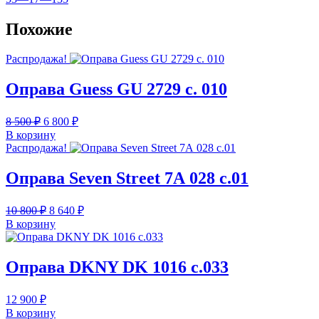
Похожие
Распродажа!
Оправа Guess GU 2729 c. 010
Первоначальная
Текущая
8 500
₽
6 800
₽
цена
цена:
В корзину
составляла
6
Распродажа!
8
800 ₽.
500 ₽.
Оправа Seven Street 7А 028 с.01
Первоначальная
Текущая
10 800
₽
8 640
₽
цена
цена:
В корзину
составляла
8
10
640 ₽.
800 ₽.
Оправа DKNY DK 1016 c.033
12 900
₽
В корзину