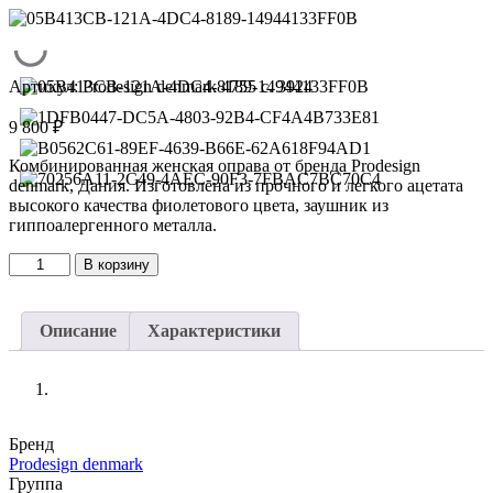
Артикул:
Prodesign denmark 4755 c. 3924
9 800
₽
Комбинированная женская оправа от бренда Prodesign
denmark, Дания. Изготовлена из прочного и легкого ацетата
высокого качества фиолетового цвета, заушник из
гиппоалергенного металла.
Количество
В корзину
товара
Оправа
Prodesign
Описание
Характеристики
denmark
4755
c.
3924
Бренд
Prodesign denmark
Группа