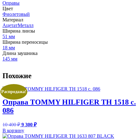
Оправы
Цвет
Фиолетовый
Материал
АцетатМеталл
Ширина линзы
51 мм
Ширина переносицы
18 мм
Длина заушника
145 мм
Похожие
Распродажа!
Оправа TOMMY HILFIGER TH 1518 c.
086
Первоначальная
Текущая
10 400
₽
9 300
₽
цена
цена:
В корзину
составляла
9