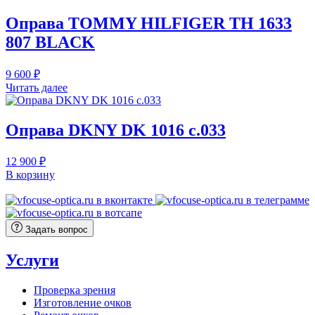
10
300 ₽.
400 ₽.
Оправа TOMMY HILFIGER TH 1633
807 BLACK
9 600
₽
Читать далее
Оправа DKNY DK 1016 c.033
12 900
₽
В корзину
Задать вопрос
Услуги
Проверка зрения
Изготовление очков