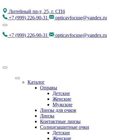
Литейный пр-т, 25, г. СПб
+7
(999)
226-90-31
opticavfocuse@yandex.ru
+7
(999)
226-90-31
opticavfocuse@yandex.ru
Каталог
Оправы
Детские
Женские
Мужские
Линзы для очков
Линзы
Контактные линзы
Солнцезащитные очки
Детские
Женские