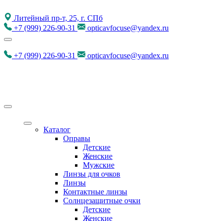
Литейный пр-т, 25, г. СПб
+7
(999)
226-90-31
opticavfocuse@yandex.ru
+7
(999)
226-90-31
opticavfocuse@yandex.ru
Каталог
Оправы
Детские
Женские
Мужские
Линзы для очков
Линзы
Контактные линзы
Солнцезащитные очки
Детские
Женские