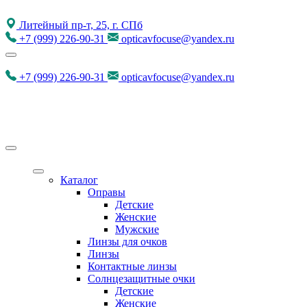
Литейный пр-т, 25, г. СПб
+7
(999)
226-90-31
opticavfocuse@yandex.ru
+7
(999)
226-90-31
opticavfocuse@yandex.ru
Каталог
Оправы
Детские
Женские
Мужские
Линзы для очков
Линзы
Контактные линзы
Солнцезащитные очки
Детские
Женские