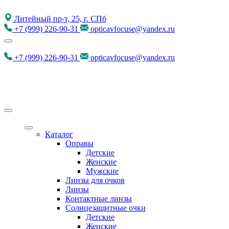
Литейный пр-т, 25, г. СПб
+7
(999)
226-90-31
opticavfocuse@yandex.ru
+7
(999)
226-90-31
opticavfocuse@yandex.ru
Каталог
Оправы
Детские
Женские
Мужские
Линзы для очков
Линзы
Контактные линзы
Солнцезащитные очки
Детские
Женские