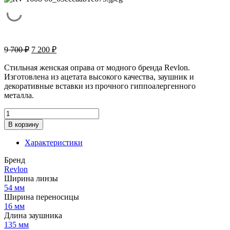
Первоначальная
Текущая
9 700
₽
7 200
₽
цена
цена:
составляла
7
Стильная женская оправа от модного бренда Revlon.
9
Изготовлена из ацетата высокого качества, заушник и
200 ₽.
декоративные вставки из прочного гиппоалергенного
700 ₽.
металла.
Количество
товара
В корзину
Оправа
Revlon
Характеристики
RV
1608
Бренд
06
Revlon
Ширина линзы
54 мм
Ширина переносицы
16 мм
Длина заушника
135 мм