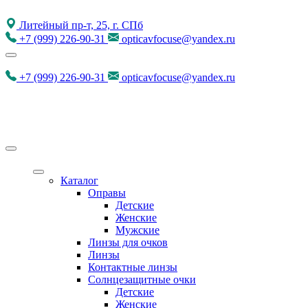
Литейный пр-т, 25, г. СПб
+7
(999)
226-90-31
opticavfocuse@yandex.ru
+7
(999)
226-90-31
opticavfocuse@yandex.ru
Каталог
Оправы
Детские
Женские
Мужские
Линзы для очков
Линзы
Контактные линзы
Солнцезащитные очки
Детские
Женские