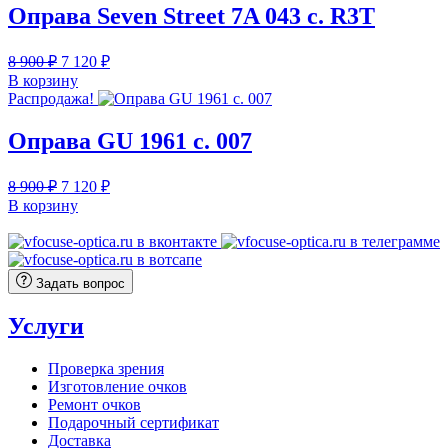
Оправа Seven Street 7A 043 с. R3T
Первоначальная
Текущая
8 900
₽
7 120
₽
цена
цена:
В корзину
составляла
7
Распродажа!
8
120 ₽.
900 ₽.
Оправа GU 1961 с. 007
Первоначальная
Текущая
8 900
₽
7 120
₽
цена
цена:
В корзину
составляла
7
8
120 ₽.
900 ₽.
Задать вопрос
Услуги
Проверка зрения
Изготовление очков
Ремонт очков
Подарочный сертификат
Доставка