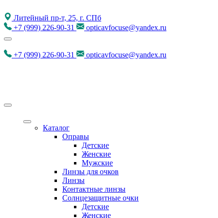
Литейный пр-т, 25, г. СПб
+7
(999)
226-90-31
opticavfocuse@yandex.ru
+7
(999)
226-90-31
opticavfocuse@yandex.ru
Каталог
Оправы
Детские
Женские
Мужские
Линзы для очков
Линзы
Контактные линзы
Солнцезащитные очки
Детские
Женские