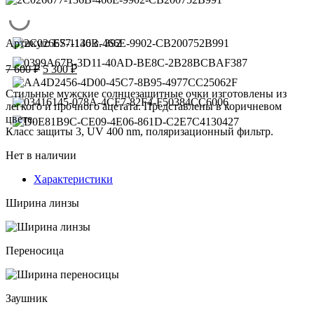
Артикул:
ES-1140 c. 392
Первоначальная
Текущая
7 600
₽
5 300
₽
цена
цена:
составляла
5
Стильные мужские солнцезащитные очки изготовлены из
7
легкого и прочного ацетата. Представлены в коричневом
300 ₽.
цвете.
600 ₽.
Класс защиты 3, UV 400 nm, поляризационный фильтр.
Нет в наличии
Характеристики
Ширина линзы
Переносица
Заушник