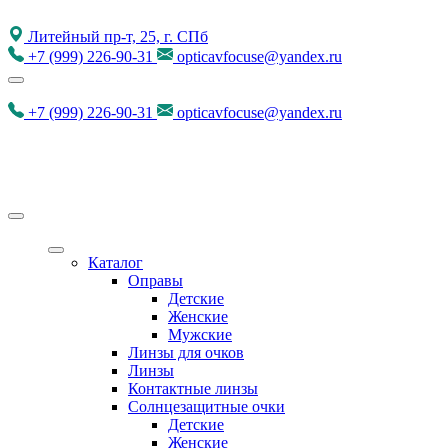
Литейный пр-т, 25, г. СПб
+7
(999)
226-90-31
opticavfocuse@yandex.ru
+7
(999)
226-90-31
opticavfocuse@yandex.ru
Каталог
Оправы
Детские
Женские
Мужские
Линзы для очков
Линзы
Контактные линзы
Солнцезащитные очки
Детские
Женские