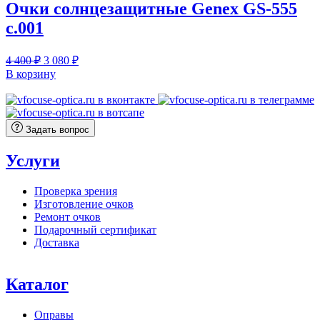
Очки солнцезащитные Genex GS-555
c.001
Первоначальная
Текущая
4 400
₽
3 080
₽
цена
цена:
В корзину
составляла
3
4
080 ₽.
400 ₽.
Задать вопрос
Услуги
Проверка зрения
Изготовление очков
Ремонт очков
Подарочный сертификат
Доставка
Каталог
Оправы