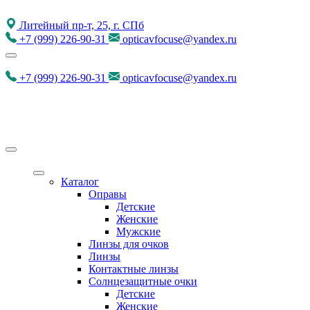
Литейный пр-т, 25, г. СПб
+7
(999)
226-90-31
opticavfocuse@yandex.ru
+7
(999)
226-90-31
opticavfocuse@yandex.ru
Каталог
Оправы
Детские
Женские
Мужские
Линзы для очков
Линзы
Контактные линзы
Солнцезащитные очки
Детские
Женские