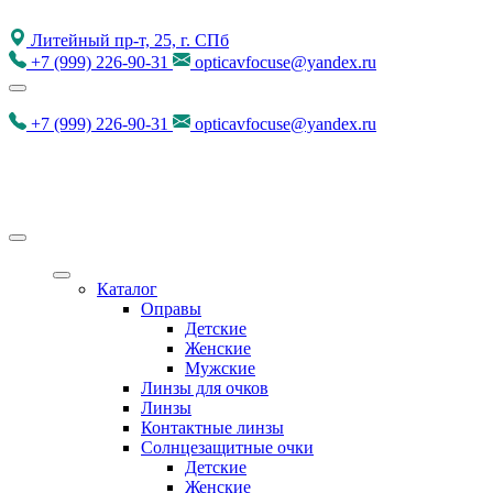
Литейный пр-т, 25, г. СПб
+7
(999)
226-90-31
opticavfocuse@yandex.ru
+7
(999)
226-90-31
opticavfocuse@yandex.ru
Каталог
Оправы
Детские
Женские
Мужские
Линзы для очков
Линзы
Контактные линзы
Солнцезащитные очки
Детские
Женские