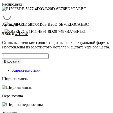
Распродажа!
Артикул:
GS-451 c.001
Первоначальная
Текущая
5 900
₽
4 100
₽
цена
цена:
составляла
4
Стильные женские солнцезащитные очки актуальной формы.
5
Изготовлены из золотистого металла и ацетата черного цвета.
100 ₽.
900 ₽.
Количество
товара
В корзину
Солнцезащитные
очки
Характеристики
GS-
451
Ширина линзы
c.
001
Переносица