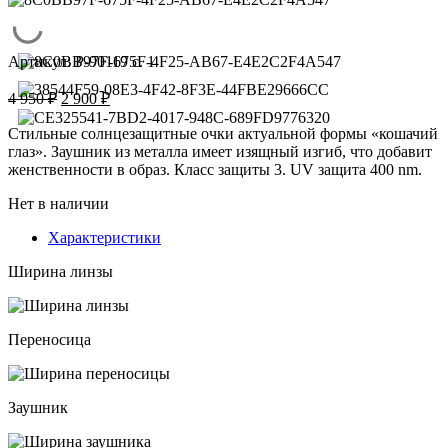
Артикул:
P-90119 c. 1
Первоначальная
Текущая
4 950
₽
2 900
₽
цена
цена:
составляла
2
Стильные солнцезащитные очки актуальной формы «кошачий
4
глаз». Заушник из металла имеет изящный изгиб, что добавит
900 ₽.
женственности в образ. Класс защиты 3. UV защита 400 nm.
950 ₽.
Нет в наличии
Характеристики
Ширина линзы
Переносица
Заушник