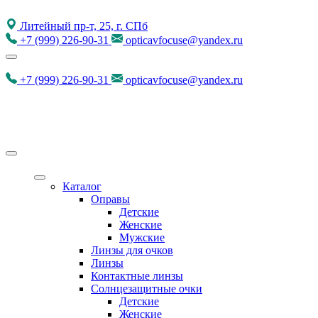
Литейный пр-т, 25, г. СПб
+7
(999)
226-90-31
opticavfocuse@yandex.ru
+7
(999)
226-90-31
opticavfocuse@yandex.ru
Каталог
Оправы
Детские
Женские
Мужские
Линзы для очков
Линзы
Контактные линзы
Солнцезащитные очки
Детские
Женские