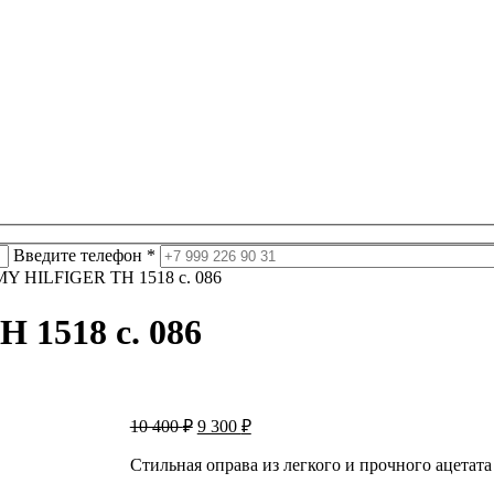
Введите телефон *
Y HILFIGER TH 1518 c. 086
1518 c. 086
Первоначальная
Текущая
10 400
₽
9 300
₽
цена
цена:
составляла
9
Стильная оправа из легкого и прочного ацет
10
300 ₽.