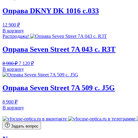
Оправа DKNY DK 1016 c.033
12 900
₽
В корзину
Распродажа!
Оправа Seven Street 7A 043 с. R3T
Первоначальная
Текущая
8 900
₽
7 120
₽
цена
цена:
В корзину
составляла
7
8
120 ₽.
900 ₽.
Оправа Seven Street 7A 509 c. J5G
8 900
₽
В корзину
Задать вопрос