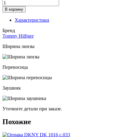
Количество
товара
В корзину
Оправа
TOMMY
Характеристики
HILFIGER
TH
Бренд
1518
Tommy Hilfiger
c.
086
Ширина линзы
Переносица
Заушник
Уточните детали при заказе.
Похожие