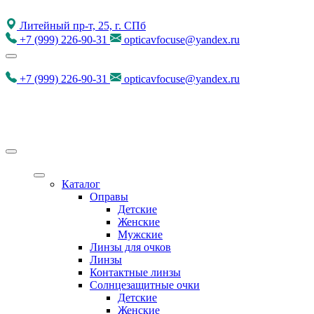
Литейный пр-т, 25, г. СПб
+7
(999)
226-90-31
opticavfocuse@yandex.ru
+7
(999)
226-90-31
opticavfocuse@yandex.ru
Каталог
Оправы
Детские
Женские
Мужские
Линзы для очков
Линзы
Контактные линзы
Солнцезащитные очки
Детские
Женские