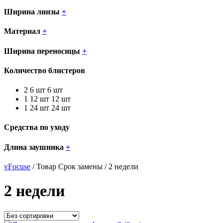
Ширина линзы
+
Материал
+
Ширина переносицы
+
Количество блистеров
2
6 шт
6 шт
1
12 шт
12 шт
1
24 шт
24 шт
Средства по уходу
Длина заушника
+
vFocuse
/ Товар Срок замены / 2 недели
2 недели