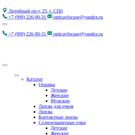
Литейный пр-т, 25, г. СПб
+7
(999)
226-90-31
opticavfocuse@yandex.ru
+7
(999)
226-90-31
opticavfocuse@yandex.ru
Каталог
Оправы
Детские
Женские
Мужские
Линзы для очков
Линзы
Контактные линзы
Солнцезащитные очки
Детские
Женские