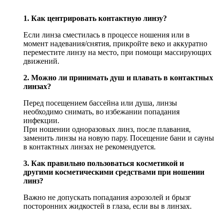
Часто
задаваемые
1. Как центрировать контактную линзу?
вопросы
при
Если линза сместилась в процессе ношения или в
ношении
момент надевания/снятия, прикройте веко и аккуратно
контактных
переместите линзу на место, при помощи массирующих
линз
движений.
2. Можно ли принимать душ и плавать в контактных
линзах?
Перед посещением бассейна или душа, линзы
необходимо снимать, во избежании попадания
инфекции.
При ношении одноразовых линз, после плавания,
заменить линзы на новую пару. Посещение бани и сауны
в контактных линзах не рекомендуется.
3. Как правильно пользоваться косметикой и
другими косметическими средствами при ношении
линз?
Важно не допускать попадания аэрозолей и брызг
посторонних жидкостей в глаза, если вы в линзах.