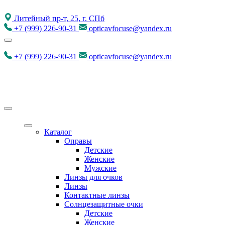
Литейный пр-т, 25, г. СПб
+7
(999)
226-90-31
opticavfocuse@yandex.ru
+7
(999)
226-90-31
opticavfocuse@yandex.ru
Каталог
Оправы
Детские
Женские
Мужские
Линзы для очков
Линзы
Контактные линзы
Солнцезащитные очки
Детские
Женские