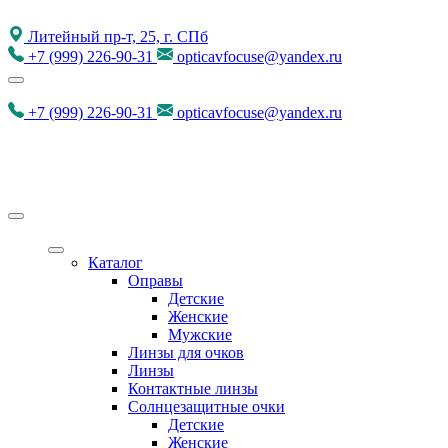
Литейный пр-т, 25, г. СПб
+7
(999)
226-90-31
opticavfocuse@yandex.ru
+7
(999)
226-90-31
opticavfocuse@yandex.ru
Каталог
Оправы
Детские
Женские
Мужские
Линзы для очков
Линзы
Контактные линзы
Солнцезащитные очки
Детские
Женские