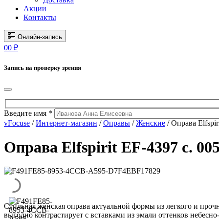
Акции
Контакты
Онлайн-запись
0
0
₽
Запись на проверку зрения
Введите имя *
vFocuse
/
Интернет-магазин
/
Оправы
/
Женские
/ Оправа Elfspir
Оправа Elfspirit EF-4397 c. 00
Стильная женская оправа актуальной формы из легкого и проч
выгодно контрастирует с вставками из эмали оттенков небесно