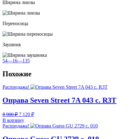
Ширина линзы
Переносица
Заушник
54—16—135
Похожие
Распродажа!
Оправа Seven Street 7A 043 с. R3T
Первоначальная
Текущая
8 900
₽
7 120
₽
цена
цена:
В корзину
составляла
7
Распродажа!
8
120 ₽.
900 ₽.
Оправа Guess GU 2729 c. 010