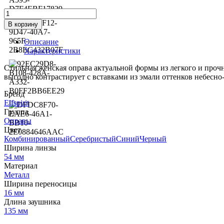
Количество
товара
В корзину
Оправа
Elfspirit
Описание
EF-
Характеристики
4397
c.
Стильная женская оправа актуальной формы из легкого и проч
005
выгодно контрастирует с вставками из эмали оттенков небесно
Бренд
Elfspirit
Группа
Оправы
Цвет
КомбинированныйСеребристыйСинийЧерный
Ширина линзы
54 мм
Материал
Металл
Ширина переносицы
16 мм
Длина заушника
135 мм