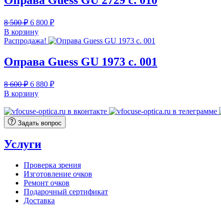
Первоначальная
Текущая
8 500
₽
6 800
₽
цена
цена:
В корзину
составляла
6
Распродажа!
8
800 ₽.
500 ₽.
Оправа Guess GU 1973 с. 001
Первоначальная
Текущая
8 600
₽
6 880
₽
цена
цена:
В корзину
составляла
6
8
880 ₽.
600 ₽.
Задать вопрос
Услуги
Проверка зрения
Изготовление очков
Ремонт очков
Подарочный сертификат
Доставка