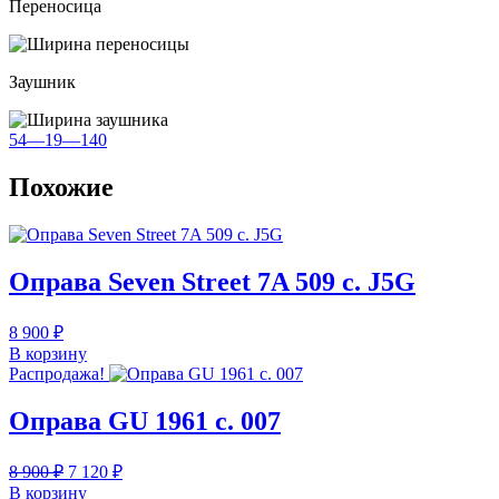
Переносица
Заушник
54—19—140
Похожие
Оправа Seven Street 7A 509 c. J5G
8 900
₽
В корзину
Распродажа!
Оправа GU 1961 с. 007
Первоначальная
Текущая
8 900
₽
7 120
₽
цена
цена:
В корзину