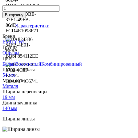
Количество
товара
В корзину
Оправа
Emily
Характеристики
Wu
4178
Бренд
c.
EMILY WU
1021
Группа
Оправы
Цвет
БелыйЗолотистыйКомбинированный
Ширина линзы
54 мм
Материал
Металл
Ширина переносицы
19 мм
Длина заушника
140 мм
Ширина линзы