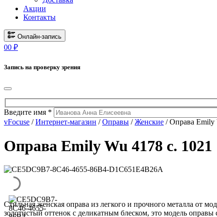
Акции
Контакты
Онлайн-запись
0
0
₽
Запись на проверку зрения
Введите имя *
vFocuse
/
Интернет-магазин
/
Оправы
/
Женские
/ Оправа Emily 
Оправа Emily Wu 4178 c. 1021
Стильная женская оправа из легкого и прочного металла от мо
золотистый оттенок с деликатным блеском, это модель оправы