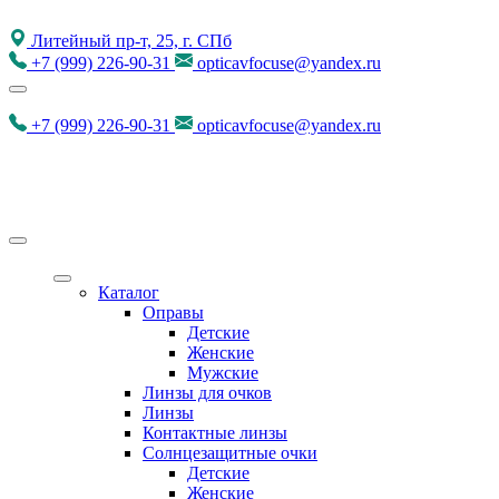
Литейный пр-т, 25, г. СПб
+7
(999)
226-90-31
opticavfocuse@yandex.ru
+7
(999)
226-90-31
opticavfocuse@yandex.ru
Каталог
Оправы
Детские
Женские
Мужские
Линзы для очков
Линзы
Контактные линзы
Солнцезащитные очки
Детские
Женские