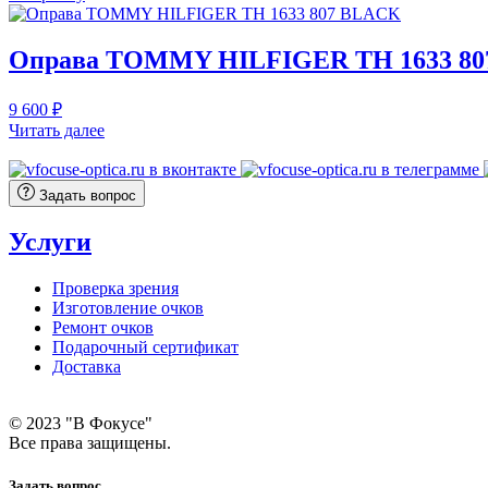
составляла
7
8
120 ₽.
900 ₽.
Оправа TOMMY HILFIGER TH 1633 8
9 600
₽
Читать далее
Задать вопрос
Услуги
Проверка зрения
Изготовление очков
Ремонт очков
Подарочный сертификат
Доставка
© 2023 "В Фокусе"
Все права защищены.
Задать вопрос