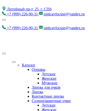
Литейный пр-т, 25, г. СПб
+7
(999)
226-90-31
opticavfocuse@yandex.ru
+7
(999)
226-90-31
opticavfocuse@yandex.ru
Каталог
Оправы
Детские
Женские
Мужские
Линзы для очков
Линзы
Контактные линзы
Солнцезащитные очки
Детские
Женские