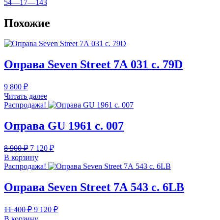
54—17—143
Похожие
Оправа Seven Street 7А 031 c. 79D
9 800
₽
Читать далее
Распродажа!
Оправа GU 1961 с. 007
Первоначальная
Текущая
8 900
₽
7 120
₽
цена
цена:
В корзину
составляла
7
Распродажа!
8
120 ₽.
900 ₽.
Оправа Seven Street 7А 543 с. 6LB
Первоначальная
Текущая
11 400
₽
9 120
₽
цена
цена:
В корзину