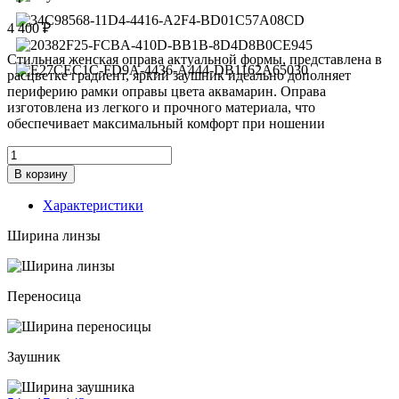
4 400
₽
Стильная женская оправа актуальной формы, представлена в
расцветке градиент, яркий заушник идеально дополняет
периферию рамки оправы цвета аквамарин. Оправа
изготовлена из легкого и прочного материала, что
обеспечивает максимальный комфорт при ношении
Количество
товара
В корзину
Оправа
Genex
Характеристики
G-
1295
Ширина линзы
c.
4
Переносица
Заушник